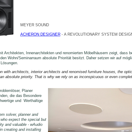
MEYER SOUND
ACHERON DESIGNER
- A REVOLUTIONARY SYSTEM DESIG
 Architekten, Innenarchitekten und renomierten Möbelhäusern zeigt, dass bei
n den Wohn/Seminarraum absolute Priorität besitzt.
Daher setzen wir auf mögli
 Lösungen.
 with architects, interior architects and renomised furniture houses, the optical
an absolute priority. 
That is why we rely on as inconspicuous or even completel
roblemlöser, Planer
unden, die das Besondere
hwertige und
Werthaltige
em solver, planner and
s who expect the special but
ity and valuable - w
Audio
in creating and installing