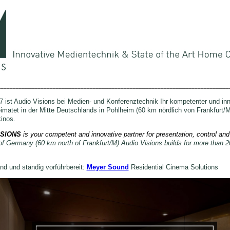
___________________________________________________________________________
 ist Audio Visions bei Medien- und Konferenztechnik Ihr kompetenter und inn
imatet in der Mitte Deutschlands in Pohlheim (60 km nördlich von Frankfurt/M
kinos.
ISIONS
 is 
your competent and innovative partner for
of Germany (60 km north of Frankfurt/M) Audio Visions builds for more than 2
nd und ständig vorführbereit:
Meyer Sound
Residential
Cinema
Solutions