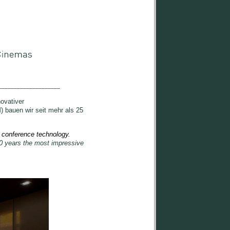
____________________
ovativer
) bauen wir seit mehr als 25
 presentation, control and conference technology. 
0 years the most impressive 